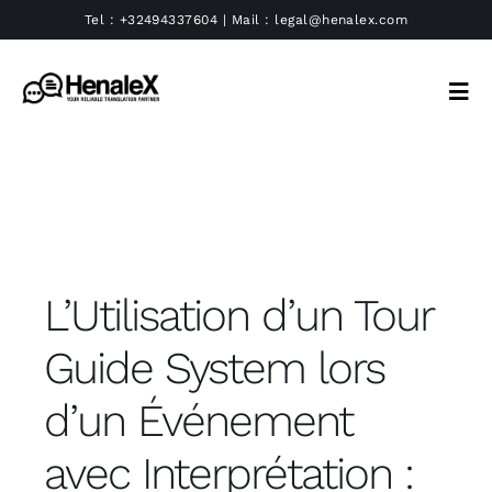
Passer
Tel :
+32494337604
| Mail :
legal@henalex.com
au
contenu
Tog
Navi
Traduction
Interprétation
Langues
L’Utilisation d’un Tour
Guide System lors
Agence
d’un Événement
Blog
avec Interprétation :