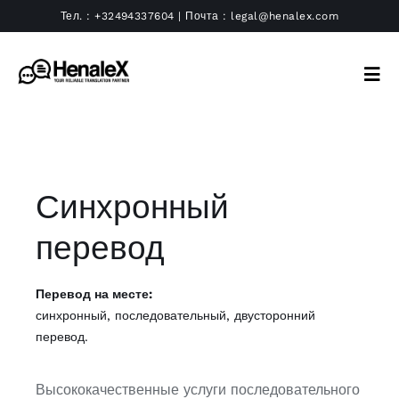
Skip
Тел. :
+32494337604
| Почта :
legal@henalex.com
to
content
Tog
Navi
Письменный перевод
Устный перевод
Синхронный
перевод
Языки
Агенство
Перевод на месте:
синхронный, последовательный, двусторонний
перевод.
Контакты
Высококачественные услуги последовательного